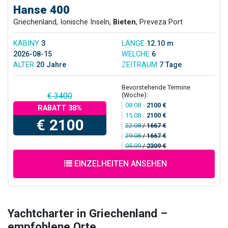
Hanse 400
Griechenland, Ionische Inseln,
Bieten
, Preveza Port
KABINY
3
LÄNGE
12.10 m
2026-08-15
WELCHE
6
ALTER
20 Jahre
ZEITRAUM
7 Tage
Bevorstehende Termine
(Woche):
€ 3400
08.08
/
2100 €
RABATT 38%
15.08
/
2100 €
€ 2100
22.08
/
1667 €
29.08
/
1667 €
05.09
/
2309 €
EINZELHEITEN ANSEHEN
Yachtcharter in Griechenland –
empfohlene Orte