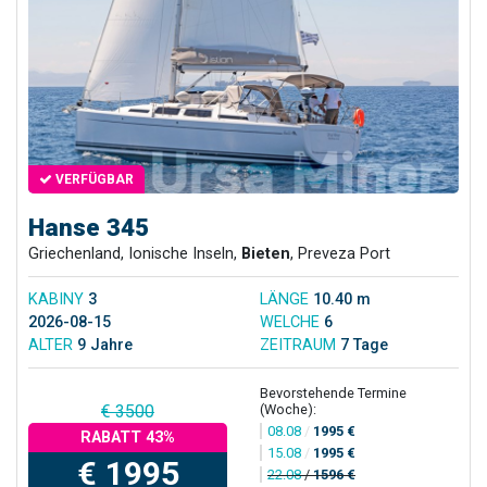
VERFÜGBAR
Hanse 345
Griechenland, Ionische Inseln,
Bieten
, Preveza Port
KABINY
3
LÄNGE
10.40 m
2026-08-15
WELCHE
6
ALTER
9 Jahre
ZEITRAUM
7 Tage
Bevorstehende Termine
(Woche):
€ 3500
08.08
/
1995 €
RABATT 43%
15.08
/
1995 €
€ 1995
22.08
/
1596 €