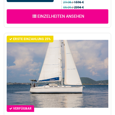
29.08
/
1596 €
05.09
/
2394 €
EINZELHEITEN ANSEHEN
ERSTE EINZAHLUNG 25%
VERFÜGBAR