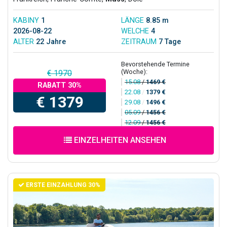
KABINY
1
LÄNGE
8.85 m
2026-08-22
WELCHE
4
ALTER
22 Jahre
ZEITRAUM
7 Tage
Bevorstehende Termine
(Woche):
€ 1970
15.08
/
1469 €
RABATT 30%
22.08
/
1379 €
€ 1379
29.08
/
1496 €
05.09
/
1456 €
12.09
/
1456 €
EINZELHEITEN ANSEHEN
ERSTE EINZAHLUNG 30%