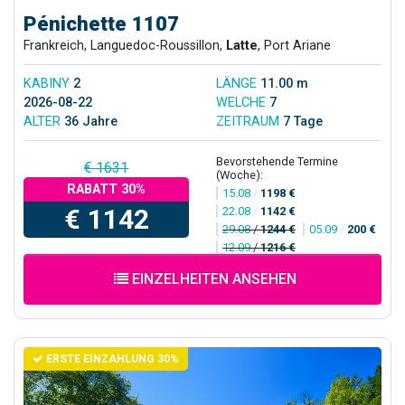
Pénichette 1107
Frankreich, Languedoc-Roussillon,
Latte
, Port Ariane
KABINY
2
LÄNGE
11.00 m
2026-08-22
WELCHE
7
ALTER
36 Jahre
ZEITRAUM
7 Tage
Bevorstehende Termine
€ 1631
(Woche):
RABATT 30%
15.08
/
1198 €
€ 1142
22.08
/
1142 €
29.08
/
1244 €
05.09
/
200 €
12.09
/
1216 €
EINZELHEITEN ANSEHEN
ERSTE EINZAHLUNG 30%