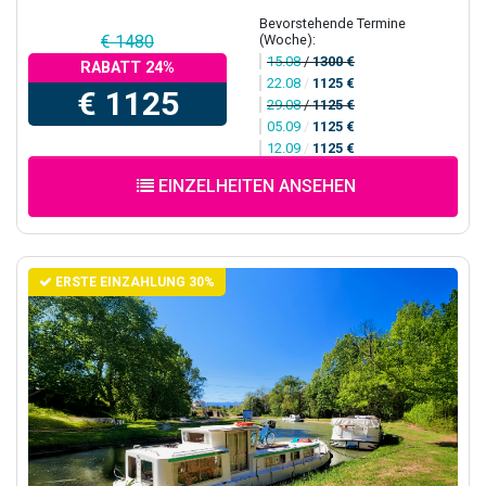
Bevorstehende Termine
(Woche):
€ 1480
15.08
/
1300 €
RABATT 24%
22.08
/
1125 €
€ 1125
29.08
/
1125 €
05.09
/
1125 €
12.09
/
1125 €
EINZELHEITEN ANSEHEN
ERSTE EINZAHLUNG 30%