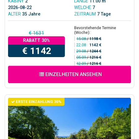
KABINY
2
LÄNGE
11.00 m
2026-08-22
WELCHE
7
ALTER
35 Jahre
ZEITRAUM
7 Tage
Bevorstehende Termine
(Woche):
€ 1631
15.08
/
1198 €
RABATT 30%
22.08
/
1142 €
€ 1142
29.08
/
1244 €
05.09
/
1216 €
12.09
/
1216 €
EINZELHEITEN ANSEHEN
ERSTE EINZAHLUNG 30%