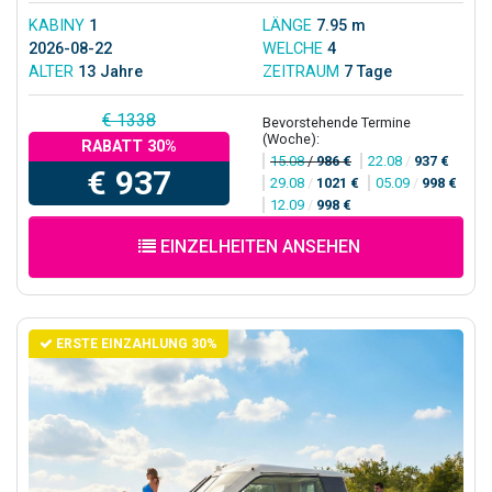
KABINY
1
LÄNGE
7.95 m
2026-08-22
WELCHE
4
ALTER
13 Jahre
ZEITRAUM
7 Tage
€ 1338
Bevorstehende Termine
(Woche):
RABATT 30%
15.08
/
986 €
22.08
/
937 €
€ 937
29.08
/
1021 €
05.09
/
998 €
12.09
/
998 €
EINZELHEITEN ANSEHEN
ERSTE EINZAHLUNG 30%