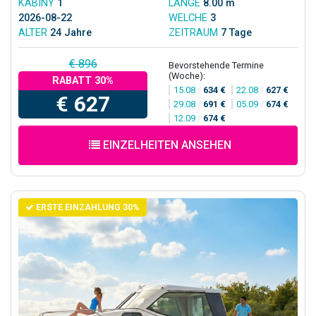
KABINY
1
LÄNGE
8.00 m
2026-08-22
WELCHE
3
ALTER
24 Jahre
ZEITRAUM
7 Tage
€ 896
Bevorstehende Termine
(Woche):
RABATT 30%
15.08
/
634 €
22.08
/
627 €
€ 627
29.08
/
691 €
05.09
/
674 €
12.09
/
674 €
EINZELHEITEN ANSEHEN
ERSTE EINZAHLUNG 30%