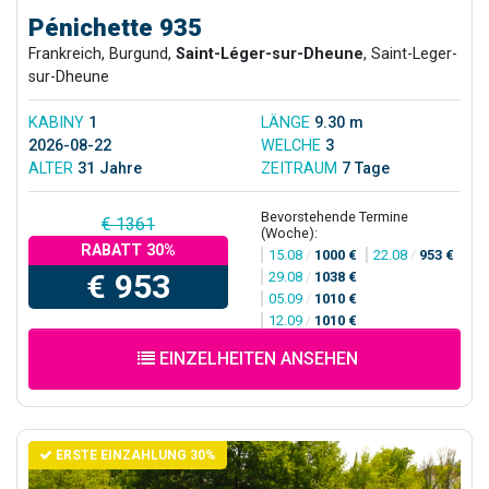
Pénichette 935
Frankreich, Burgund,
Saint-Léger-sur-Dheune
, Saint-Leger-
sur-Dheune
KABINY
1
LÄNGE
9.30 m
2026-08-22
WELCHE
3
ALTER
31 Jahre
ZEITRAUM
7 Tage
Bevorstehende Termine
€ 1361
(Woche):
RABATT 30%
15.08
/
1000 €
22.08
/
953 €
€ 953
29.08
/
1038 €
05.09
/
1010 €
12.09
/
1010 €
EINZELHEITEN ANSEHEN
ERSTE EINZAHLUNG 30%