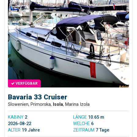
VERFÜGBAR
Bavaria 33 Cruiser
Slowenien, Primorska,
Isola
, Marina Izola
KABINY
2
LÄNGE
10.65 m
2026-08-22
WELCHE
6
ALTER
19 Jahre
ZEITRAUM
7 Tage