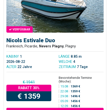
VERFÜGBAR
Nicols Estivale Duo
Frankreich, Picardie,
Nevers Plagny
, Plagny
KABINY
1
LÄNGE
8.85 m
2026-08-22
WELCHE
4
ALTER
22 Jahre
ZEITRAUM
7 Tage
Bevorstehende Termine
(Woche):
€ 1941
15.08
/
1369 €
RABATT 30%
22.08
/
1359 €
€ 1359
29.08
/
1496 €
05.09
/
1456 €
12.09
/
1456 €