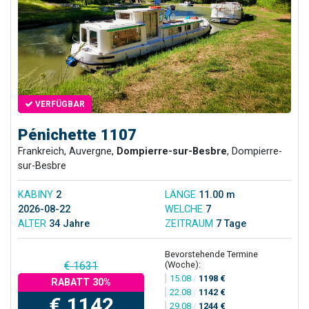
VERFÜGBAR
Pénichette 1107
Frankreich, Auvergne,
Dompierre-sur-Besbre
, Dompierre-
sur-Besbre
KABINY
2
LÄNGE
11.00 m
2026-08-22
WELCHE
7
ALTER
34 Jahre
ZEITRAUM
7 Tage
Bevorstehende Termine
(Woche):
€ 1631
15.08
/
1198 €
RABATT 30%
22.08
/
1142 €
€ 1142
29.08
/
1244 €