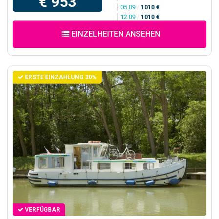
€ 953
05.09
/
1010 €
12.09
/
1010 €
EINZELHEITEN ANSEHEN
ERSTE EINZAHLUNG 30%
VERFÜGBAR