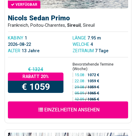
VERFÜGBAR
Nicols Sedan Primo
Frankreich, Poitou-Charentes,
Sireuil
, Sireuil
KABINY
1
LÄNGE
7.95 m
2026-08-22
WELCHE
4
ALTER
13 Jahre
ZEITRAUM
7 Tage
Bevorstehende Termine
(Woche):
€ 1324
15.08
/
1072 €
RABATT 20%
22.08
/
1059 €
€ 1059
29.08
/
1059 €
05.09
/
1065 €
12.09
/
1065 €
EINZELHEITEN ANSEHEN