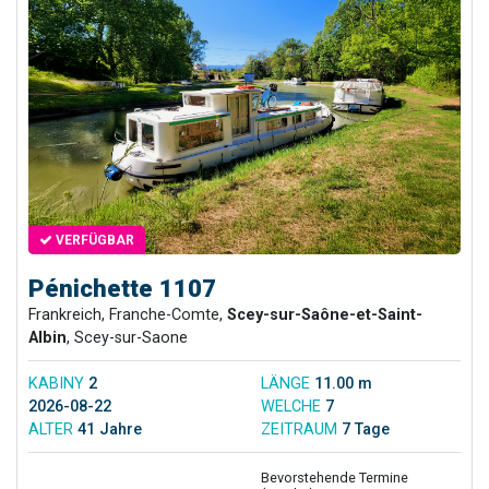
VERFÜGBAR
Pénichette 1107
Frankreich, Franche-Comte,
Scey-sur-Saône-et-Saint-
Albin
, Scey-sur-Saone
KABINY
2
LÄNGE
11.00 m
2026-08-22
WELCHE
7
ALTER
41 Jahre
ZEITRAUM
7 Tage
Bevorstehende Termine