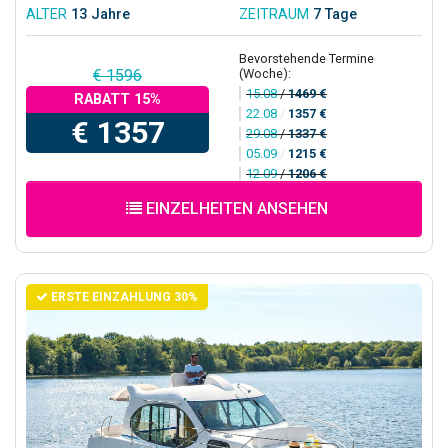
ALTER
13 Jahre
ZEITRAUM
7 Tage
Bevorstehende Termine
(Woche):
€ 1596
15.08
/
1469 €
RABATT 15%
22.08
/
1357 €
€ 1357
29.08
/
1337 €
05.09
/
1215 €
12.09
/
1206 €
EINZELHEITEN ANSEHEN
ERSTE EINZAHLUNG 30%