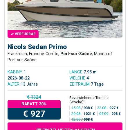
VERFÜGBAR
Nicols Sedan Primo
Frankreich, Franche-Comte,
Port-sur-Saône
, Marina of
Port-sur-Saône
KABINY
1
LÄNGE
7.95 m
2026-08-22
WELCHE
4
ALTER
13 Jahre
ZEITRAUM
7 Tage
€ 1324
Bevorstehende Termine
(Woche):
RABATT 30%
15.08
/
938 €
22.08
/
927 €
€ 927
29.08
/
1021 €
05.09
/
998 €
12.09
/
998 €