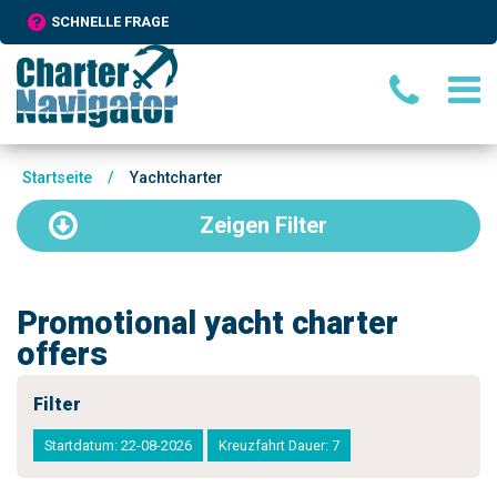
SCHNELLE FRAGE
Startseite
/
Yachtcharter
Zeigen
Filter
Promotional yacht charter
offers
Filter
Startdatum: 22-08-2026
Kreuzfahrt Dauer: 7