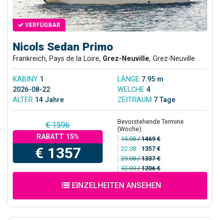
VERFÜGBAR
Nicols Sedan Primo
Frankreich, Pays de la Loire,
Grez-Neuville
, Grez-Neuville
KABINY
1
LÄNGE
7.95 m
2026-08-22
WELCHE
4
ALTER
14 Jahre
ZEITRAUM
7 Tage
Bevorstehende Termine
€ 1596
(Woche):
RABATT 15%
15.08
/
1469 €
€ 1357
22.08
/
1357 €
29.08
/
1337 €
12.09
/
1206 €
EINZELHEITEN ANSEHEN