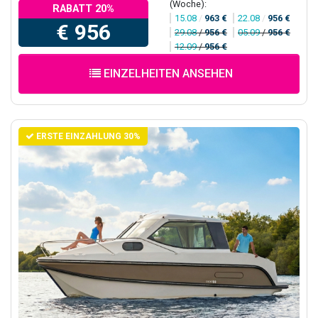
(Woche):
RABATT 20%
15.08
/
963 €
22.08
/
956 €
€ 956
29.08
/
956 €
05.09
/
956 €
12.09
/
956 €
EINZELHEITEN ANSEHEN
ERSTE EINZAHLUNG 30%