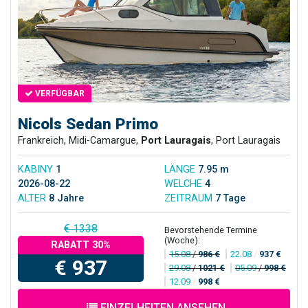
VERFÜGBAR
Nicols Sedan Primo
Frankreich, Midi-Camargue,
Port Lauragais
, Port Lauragais
KABINY
1
LÄNGE
7.95 m
2026-08-22
WELCHE
4
ALTER
8 Jahre
ZEITRAUM
7 Tage
€ 1338
Bevorstehende Termine
(Woche):
RABATT 30%
15.08
/
986 €
22.08
/
937 €
€ 937
29.08
/
1021 €
05.09
/
998 €
12.09
/
998 €
EINZELHEITEN ANSEHEN