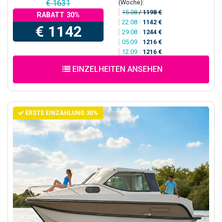
(Woche):
€ 1631
15.08
/
1198 €
RABATT 30%
22.08
/
1142 €
€ 1142
29.08
/
1244 €
05.09
/
1216 €
12.09
/
1216 €
EINZELHEITEN ANSEHEN
ERSTE EINZAHLUNG 30%