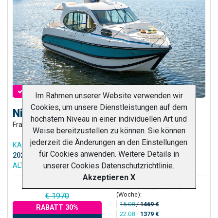
VERFÜGBAR
Im Rahmen unserer Website verwenden wir
Cookies, um unsere Dienstleistungen auf dem
Nicols Estivale Duo
höchstem Niveau in einer individuellen Art und
Frankreich, Bretagne,
Glenac
, Glénac
Weise bereitzustellen zu können. Sie können
jederzeit die Änderungen an den Einstellungen
KABINY
1
LÄNGE
8.85 m
für Cookies anwenden. Weitere Details in
2026-08-22
WELCHE
4
unserer
Cookies Datenschutzrichtlinie
.
ALTER
22 Jahre
ZEITRAUM
7 Tage
Akzeptieren X
Bevorstehende Termine
(Woche):
€ 1970
15.08
/
1469 €
RABATT 30%
22.08
/
1379 €