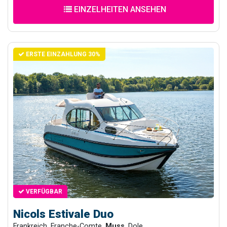
EINZELHEITEN ANSEHEN
ERSTE EINZAHLUNG 30%
VERFÜGBAR
Nicols Estivale Duo
Frankreich, Franche-Comte,
Muss
, Dole