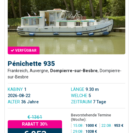
VERFÜGBAR
Pénichette 935
Frankreich, Auvergne,
Dompierre-sur-Besbre
, Dompierre-
sur-Besbre
KABINY
1
LÄNGE
9.30 m
2026-08-22
WELCHE
5
ALTER
36 Jahre
ZEITRAUM
7 Tage
Bevorstehende Termine
€ 1361
(Woche):
RABATT 30%
15.08
/
1000 €
22.08
/
953 €
29.08
/
1038 €