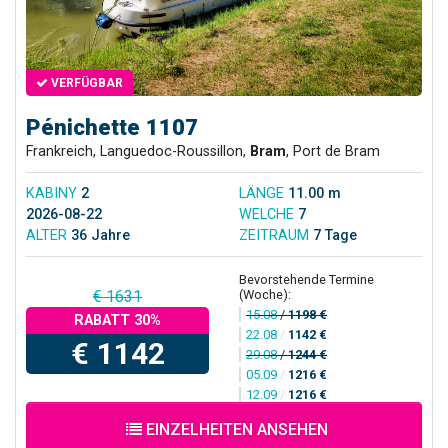
VERFÜGBAR
Pénichette 1107
Frankreich, Languedoc-Roussillon,
Bram
, Port de Bram
KABINY
2
LÄNGE
11.00 m
2026-08-22
WELCHE
7
ALTER
36 Jahre
ZEITRAUM
7 Tage
Bevorstehende Termine
(Woche):
€ 1631
15.08
/
1198 €
RABATT 30%
22.08
/
1142 €
€ 1142
29.08
/
1244 €
05.09
/
1216 €
12.09
/
1216 €
EINZELHEITEN ANSEHEN