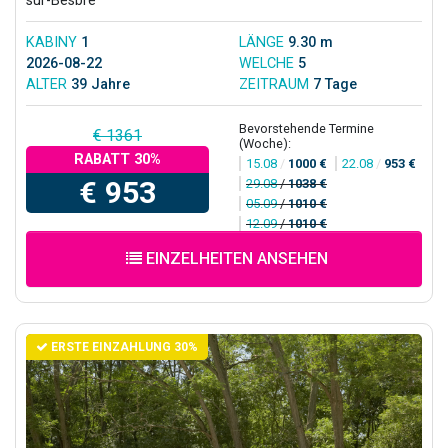
sur-Besbre
KABINY
1
LÄNGE
9.30 m
2026-08-22
WELCHE
5
ALTER
39 Jahre
ZEITRAUM
7 Tage
Bevorstehende Termine
€ 1361
(Woche):
RABATT 30%
15.08
/
1000 €
22.08
/
953 €
€ 953
29.08
/
1038 €
05.09
/
1010 €
12.09
/
1010 €
EINZELHEITEN ANSEHEN
ERSTE EINZAHLUNG 30%