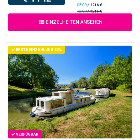
05.09
/
1216 €
12.09
/
1216 €
EINZELHEITEN ANSEHEN
ERSTE EINZAHLUNG 30%
VERFÜGBAR