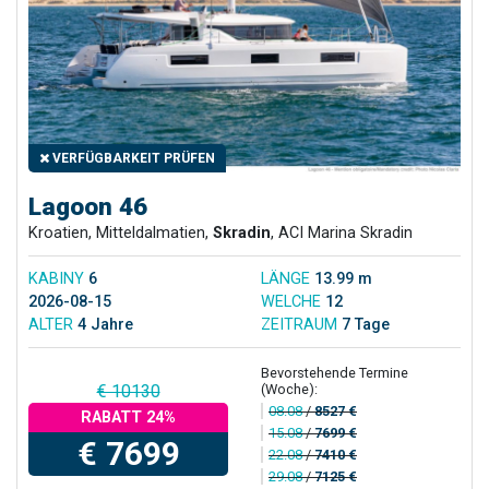
VERFÜGBARKEIT PRÜFEN
Lagoon 46
Kroatien, Mitteldalmatien,
Skradin
, ACI Marina Skradin
KABINY
6
LÄNGE
13.99 m
2026-08-15
WELCHE
12
ALTER
4 Jahre
ZEITRAUM
7 Tage
Bevorstehende Termine
(Woche):
€ 10130
08.08
/
8527 €
RABATT 24%
15.08
/
7699 €
€ 7699
22.08
/
7410 €
29.08
/
7125 €