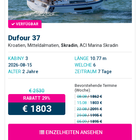
VERFÜGBAR
Dufour 37
Kroatien, Mitteldalmatien,
Skradin
, ACI Marina Skradin
KABINY
3
LÄNGE
10.77 m
2026-08-15
WELCHE
6
ALTER
2 Jahre
ZEITRAUM
7 Tage
Bevorstehende Termine
(Woche):
€ 2530
08.08
/
1862 €
RABATT 29%
15.08
/
1803 €
€ 1803
22.08
/
2091 €
29.08
/
1995 €
05.09
/
1895 €
EINZELHEITEN ANSEHEN