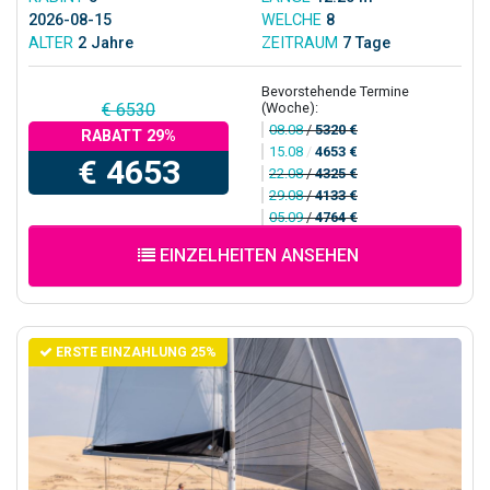
2026-08-15
WELCHE
8
ALTER
2 Jahre
ZEITRAUM
7 Tage
Bevorstehende Termine
(Woche):
€ 6530
08.08
/
5320 €
RABATT 29%
15.08
/
4653 €
€ 4653
22.08
/
4325 €
29.08
/
4133 €
05.09
/
4764 €
EINZELHEITEN ANSEHEN
ERSTE EINZAHLUNG 25%