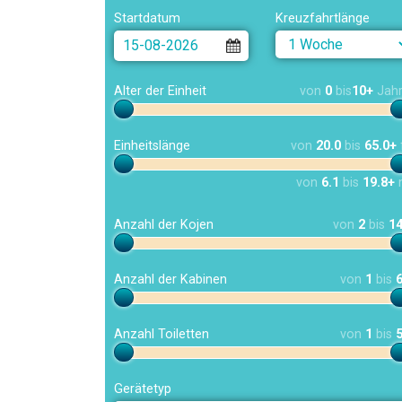
Startdatum
Kreuzfahrtlänge
Alter der Einheit
von
0
bis
10+
Jah
Einheitslänge
von
20.0
bis
65.0+
von
6.1
bis
19.8+
Anzahl der Kojen
von
2
bis
1
Anzahl der Kabinen
von
1
bis
Anzahl Toiletten
von
1
bis
Gerätetyp