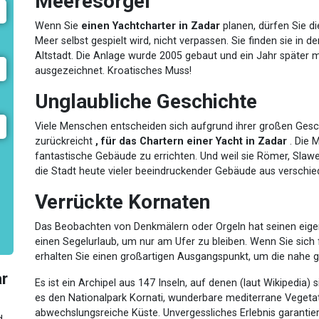
Meeresorgel
Wenn Sie
einen Yachtcharter in Zadar
planen, dürfen Sie d
Meer selbst gespielt wird, nicht verpassen. Sie finden sie in 
Altstadt. Die Anlage wurde 2005 gebaut und ein Jahr später
ausgezeichnet. Kroatisches Muss!
Unglaubliche Geschichte
Viele Menschen entscheiden sich aufgrund ihrer großen Geschic
zurückreicht
, für das Chartern einer Yacht in Zadar
. Die M
fantastische Gebäude zu errichten. Und weil sie Römer, Slaw
die Stadt heute vieler beeindruckender Gebäude aus verschied
Verrückte Kornaten
Das Beobachten von Denkmälern oder Orgeln hat seinen eigene
einen Segelurlaub, um nur am Ufer zu bleiben. Wenn Sie sich
erhalten Sie einen großartigen Ausgangspunkt, um die nahe 
ar
Es ist ein Archipel aus 147 Inseln, auf denen (laut Wikipedi
es den Nationalpark Kornati, wunderbare mediterrane Vegetatio
abwechslungsreiche Küste. Unvergessliches Erlebnis garantier