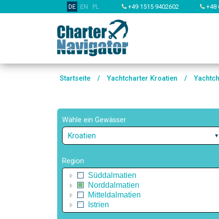
DE
EN
PL
+49 1515 9402602
+48 
Startseite
/
Yachtcharter Kroatien
/
Yachtch
Wähle ein Gewässer
Kroatien
Region
Süddalmatien
Norddalmatien
Mitteldalmatien
Istrien