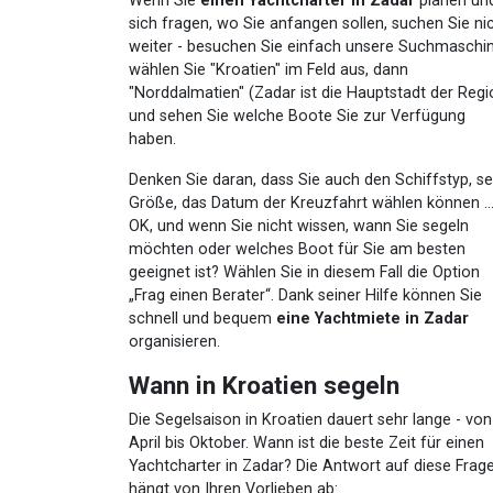
Wenn Sie
einen Yachtcharter in Zadar
planen un
sich fragen, wo Sie anfangen sollen, suchen Sie ni
weiter - besuchen Sie einfach unsere Suchmaschin
wählen Sie "Kroatien" im Feld aus, dann
"Norddalmatien" (Zadar ist die Hauptstadt der Regi
und sehen Sie welche Boote Sie zur Verfügung
haben.
Denken Sie daran, dass Sie auch den Schiffstyp, se
Größe, das Datum der Kreuzfahrt wählen können ..
OK, und wenn Sie nicht wissen, wann Sie segeln
möchten oder welches Boot für Sie am besten
geeignet ist? Wählen Sie in diesem Fall die Option
„Frag einen Berater“. Dank seiner Hilfe können Sie
schnell und bequem
eine Yachtmiete in Zadar
organisieren.
Wann in Kroatien segeln
Die Segelsaison in Kroatien dauert sehr lange - von
April bis Oktober. Wann ist die beste Zeit für einen
Yachtcharter in Zadar? Die Antwort auf diese Frag
hängt von Ihren Vorlieben ab: