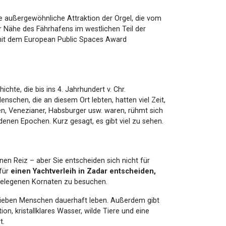
ie außergewöhnliche Attraktion der Orgel, die vom
der Nähe des Fährhafens im westlichen Teil der
 mit dem European Public Spaces Award
hte, die bis ins 4. Jahrhundert v. Chr.
enschen, die an diesem Ort lebten, hatten viel Zeit,
en, Venezianer, Habsburger usw. waren, rühmt sich
enen Epochen. Kurz gesagt, es gibt viel zu sehen.
n Reiz – aber Sie entscheiden sich nicht für
 für
einen Yachtverleih in Zadar entscheiden,
gelegenen Kornaten zu besuchen.
a) sieben Menschen dauerhaft leben. Außerdem gibt
n, kristallklares Wasser, wilde Tiere und eine
t.