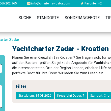
666 202 965
info@charternavigator.com
Favoriten (
0
)
SUCHE
STANDORTE
SONDERANGEBOTE
TI
arter Zadar
Yachtcharter Zadar - Kroatien
Planen Sie eine Kreuzfahrt in Kroatien? Sie fragen sich, für 
auf den Besten - prüfen Sie jetzt die Angebote für
Yachtchar
die interessantesten Orte der Region kennen, erhalten Hilfe b
perfekte Boot für Ihre Crew. Wir laden Sie zum Lesen ein.
Filter
Startdatum: 15-08-2026
Kreuzfahrt Dauer: 7
Standort: Cho