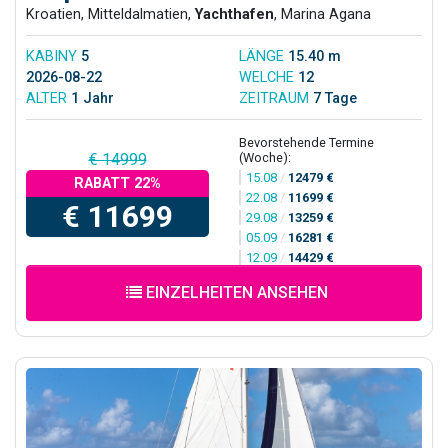
Kroatien, Mitteldalmatien,
Yachthafen
, Marina Agana
KABINY
5
LÄNGE
15.40 m
2026-08-22
WELCHE
12
ALTER
1 Jahr
ZEITRAUM
7 Tage
Bevorstehende Termine
(Woche):
€ 14999
15.08
/
12479 €
RABATT 22%
22.08
/
11699 €
€ 11699
29.08
/
13259 €
05.09
/
16281 €
12.09
/
14429 €
EINZELHEITEN ANSEHEN