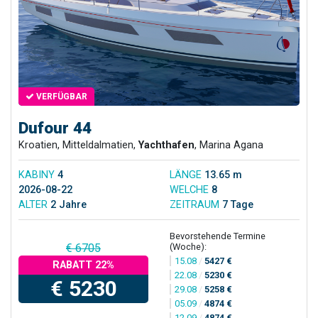
VERFÜGBAR
Dufour 44
Kroatien, Mitteldalmatien,
Yachthafen
, Marina Agana
KABINY
4
LÄNGE
13.65 m
2026-08-22
WELCHE
8
ALTER
2 Jahre
ZEITRAUM
7 Tage
Bevorstehende Termine
(Woche):
€ 6705
15.08
/
5427 €
RABATT 22%
22.08
/
5230 €
€ 5230
29.08
/
5258 €
05.09
/
4874 €
12.09
/
4874 €