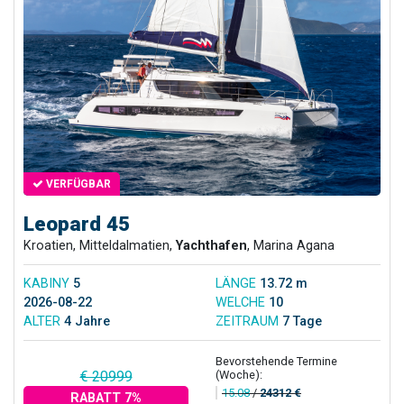
VERFÜGBAR
Leopard 45
Kroatien, Mitteldalmatien,
Yachthafen
, Marina Agana
KABINY
5
LÄNGE
13.72 m
2026-08-22
WELCHE
10
ALTER
4 Jahre
ZEITRAUM
7 Tage
Bevorstehende Termine
(Woche):
€ 20999
15.08
/
24312 €
RABATT 7%