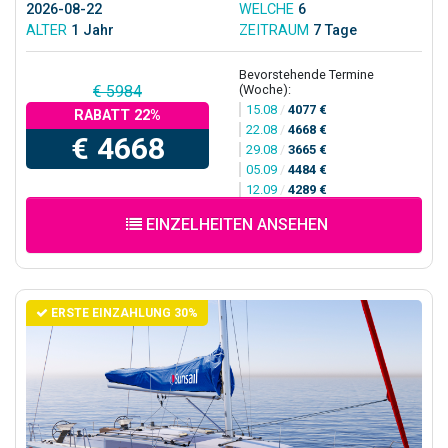
2026-08-22
WELCHE
6
ALTER
1 Jahr
ZEITRAUM
7 Tage
Bevorstehende Termine
(Woche):
€ 5984
15.08
/
4077 €
RABATT 22%
22.08
/
4668 €
€ 4668
29.08
/
3665 €
05.09
/
4484 €
12.09
/
4289 €
EINZELHEITEN ANSEHEN
ERSTE EINZAHLUNG 30%