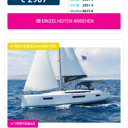
29.08
/
2451 €
05.09
/
3677 €
EINZELHEITEN ANSEHEN
ERSTE EINZAHLUNG 25%
VERFÜGBAR