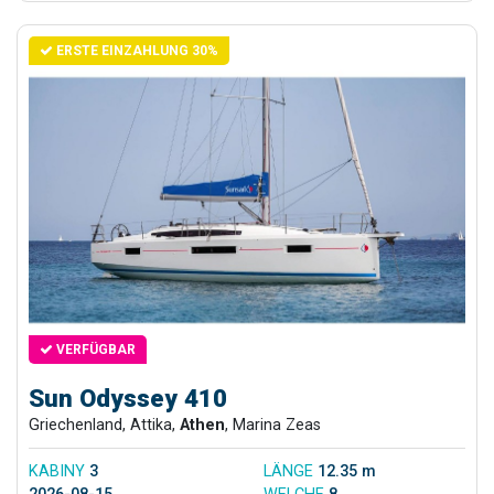
ERSTE EINZAHLUNG 30%
VERFÜGBAR
Sun Odyssey 410
Griechenland, Attika,
Athen
, Marina Zeas
KABINY
3
LÄNGE
12.35 m