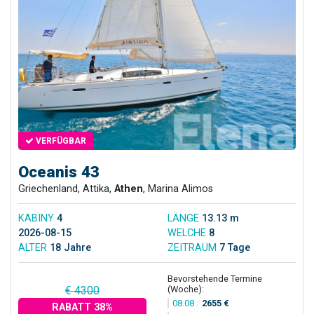
VERFÜGBAR
Oceanis 43
Griechenland, Attika,
Athen
, Marina Alimos
KABINY
4
LÄNGE
13.13 m
2026-08-15
WELCHE
8
ALTER
18 Jahre
ZEITRAUM
7 Tage
Bevorstehende Termine
(Woche):
€ 4300
08.08
/
2655 €
RABATT 38%