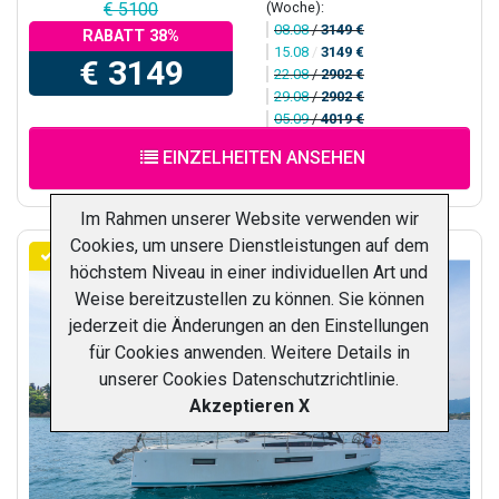
(Woche):
€ 5100
08.08
/
3149 €
RABATT 38%
15.08
/
3149 €
€ 3149
22.08
/
2902 €
29.08
/
2902 €
05.09
/
4019 €
EINZELHEITEN ANSEHEN
Im Rahmen unserer Website verwenden wir
Cookies, um unsere Dienstleistungen auf dem
ERSTE EINZAHLUNG 25%
höchstem Niveau in einer individuellen Art und
Weise bereitzustellen zu können. Sie können
jederzeit die Änderungen an den Einstellungen
für Cookies anwenden. Weitere Details in
unserer
Cookies Datenschutzrichtlinie
.
Akzeptieren X