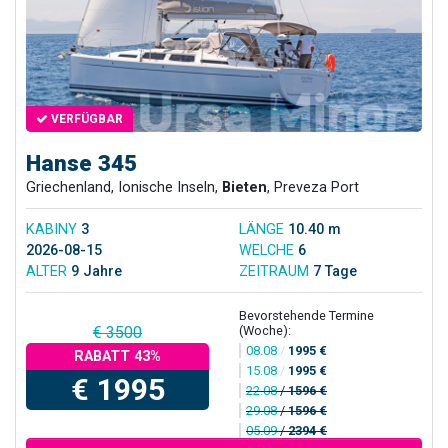
VERFÜGBAR
Hanse 345
Griechenland, Ionische Inseln,
Bieten
, Preveza Port
KABINY
3
LÄNGE
10.40 m
2026-08-15
WELCHE
6
ALTER
9 Jahre
ZEITRAUM
7 Tage
Bevorstehende Termine
(Woche):
€ 3500
08.08
/
1995 €
RABATT 43%
15.08
/
1995 €
€ 1995
22.08
/
1596 €
29.08
/
1596 €
05.09
/
2394 €