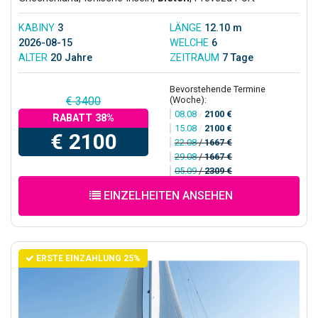
KABINY
3
LÄNGE
12.10 m
2026-08-15
WELCHE
6
ALTER
20 Jahre
ZEITRAUM
7 Tage
Bevorstehende Termine
(Woche):
€ 3400
08.08
/
2100 €
RABATT 38%
15.08
/
2100 €
€ 2100
22.08
/
1667 €
29.08
/
1667 €
05.09
/
2309 €
EINZELHEITEN ANSEHEN
ERSTE EINZAHLUNG 25%