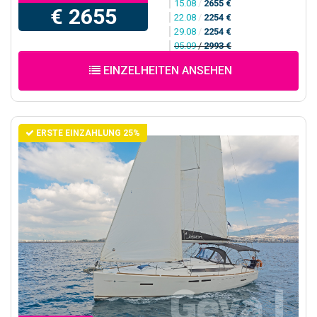
15.08
/
2655 €
€ 2655
22.08
/
2254 €
29.08
/
2254 €
05.09
/
2993 €
EINZELHEITEN ANSEHEN
ERSTE EINZAHLUNG 25%