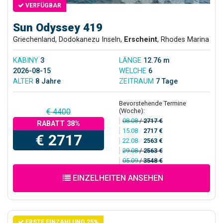
VERFÜGBAR
Sun Odyssey 419
Griechenland, Dodokanezu Inseln,
Erscheint
, Rhodes Marina
KABINY
3
LÄNGE
12.76 m
2026-08-15
WELCHE
6
ALTER
8 Jahre
ZEITRAUM
7 Tage
Bevorstehende Termine
(Woche):
€ 4400
08.08
/
2717 €
RABATT 38%
15.08
/
2717 €
€ 2717
22.08
/
2563 €
29.08
/
2563 €
05.09
/
3548 €
EINZELHEITEN ANSEHEN
ERSTE EINZAHLUNG 25%