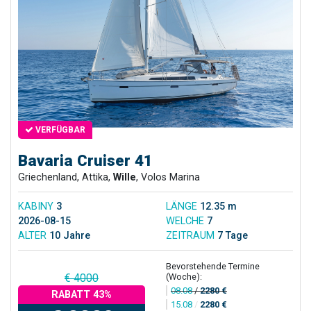
VERFÜGBAR
Bavaria Cruiser 41
Griechenland, Attika,
Wille
, Volos Marina
KABINY
3
LÄNGE
12.35 m
2026-08-15
WELCHE
7
ALTER
10 Jahre
ZEITRAUM
7 Tage
Bevorstehende Termine
(Woche):
€ 4000
08.08
/
2280 €
RABATT 43%
15.08
/
2280 €