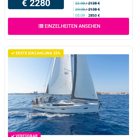
€ 2280
22.08
/
2138 €
29.08
/
2138 €
05.09
/
2850 €
EINZELHEITEN ANSEHEN
ERSTE EINZAHLUNG 25%
VERFÜGBAR