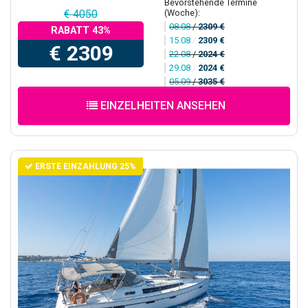
Bevorstehende Termine
(Woche):
€ 4050
08.08
/
2309 €
RABATT 43%
15.08
/
2309 €
€ 2309
22.08
/
2024 €
29.08
/
2024 €
05.09
/
3035 €
EINZELHEITEN ANSEHEN
ERSTE EINZAHLUNG 25%