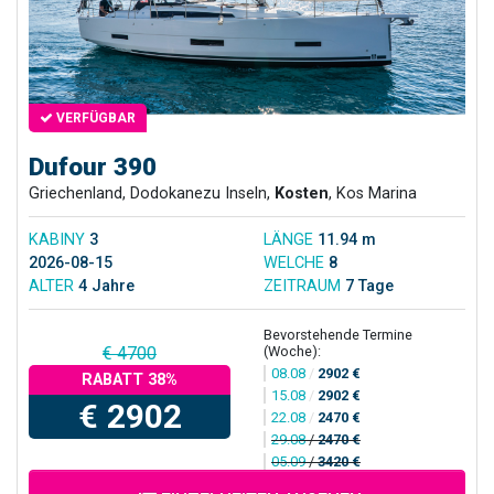
VERFÜGBAR
Dufour 390
Griechenland, Dodokanezu Inseln,
Kosten
, Kos Marina
KABINY
3
LÄNGE
11.94 m
2026-08-15
WELCHE
8
ALTER
4 Jahre
ZEITRAUM
7 Tage
Bevorstehende Termine
(Woche):
€ 4700
08.08
/
2902 €
RABATT 38%
15.08
/
2902 €
€ 2902
22.08
/
2470 €
29.08
/
2470 €
05.09
/
3420 €