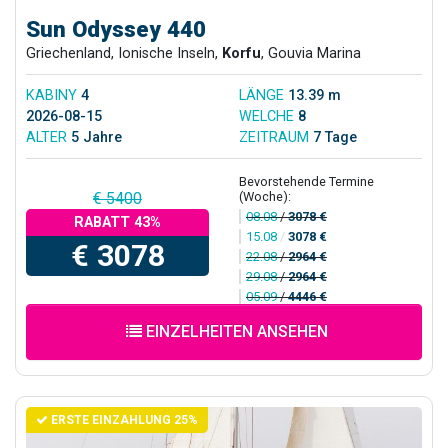
Sun Odyssey 440
Griechenland, Ionische Inseln,
Korfu
, Gouvia Marina
KABINY
4
LÄNGE
13.39 m
2026-08-15
WELCHE
8
ALTER
5 Jahre
ZEITRAUM
7 Tage
Bevorstehende Termine
(Woche):
€ 5400
08.08
/
3078 €
RABATT 43%
15.08
/
3078 €
€ 3078
22.08
/
2964 €
29.08
/
2964 €
05.09
/
4446 €
EINZELHEITEN ANSEHEN
ERSTE EINZAHLUNG 25%