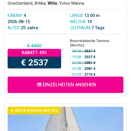
Griechenland, Attika,
Wille
, Volos Marina
KABINY
4
LÄNGE
13.00 m
2026-08-15
WELCHE
10
ALTER
25 Jahre
ZEITRAUM
7 Tage
Bevorstehende Termine
(Woche):
€ 4450
08.08
/
2537 €
RABATT 43%
15.08
/
2537 €
€ 2537
22.08
/
2081 €
29.08
/
2081 €
05.09
/
2774 €
EINZELHEITEN ANSEHEN
ERSTE EINZAHLUNG 25%