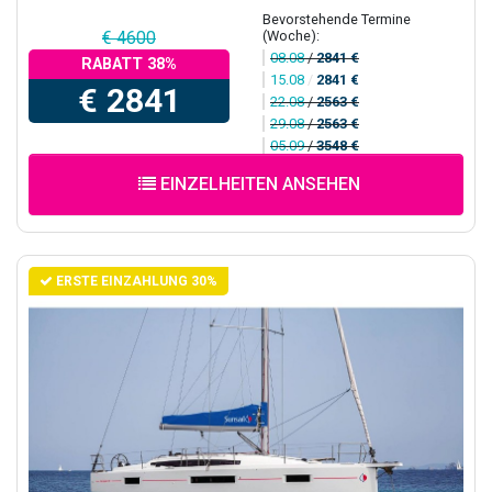
Bevorstehende Termine
(Woche):
€ 4600
08.08
/
2841 €
RABATT 38%
15.08
/
2841 €
€ 2841
22.08
/
2563 €
29.08
/
2563 €
05.09
/
3548 €
EINZELHEITEN ANSEHEN
ERSTE EINZAHLUNG 30%