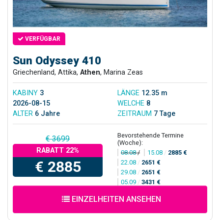
VERFÜGBAR
Sun Odyssey 410
Griechenland, Attika,
Athen
, Marina Zeas
KABINY
3
LÄNGE
12.35 m
2026-08-15
WELCHE
8
ALTER
6 Jahre
ZEITRAUM
7 Tage
Bevorstehende Termine
€ 3699
(Woche):
RABATT 22%
08.08
/
15.08
/
2885 €
€ 2885
22.08
/
2651 €
29.08
/
2651 €
05.09
/
3431 €
EINZELHEITEN ANSEHEN