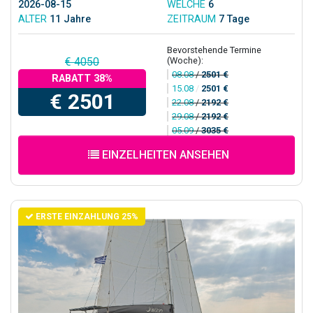
2026-08-15
WELCHE
6
ALTER
11 Jahre
ZEITRAUM
7 Tage
Bevorstehende Termine
(Woche):
€ 4050
08.08
/
2501 €
RABATT 38%
15.08
/
2501 €
€ 2501
22.08
/
2192 €
29.08
/
2192 €
05.09
/
3035 €
EINZELHEITEN ANSEHEN
ERSTE EINZAHLUNG 25%