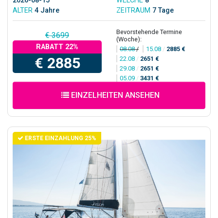
2026-08-15
WELCHE
8
ALTER
4 Jahre
ZEITRAUM
7 Tage
Bevorstehende Termine
€ 3699
(Woche):
RABATT 22%
08.08
/
15.08
/
2885 €
€ 2885
22.08
/
2651 €
29.08
/
2651 €
05.09
/
3431 €
EINZELHEITEN ANSEHEN
ERSTE EINZAHLUNG 25%