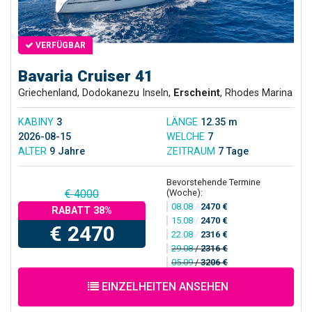
VERFÜGBAR
Bavaria Cruiser 41
Griechenland, Dodokanezu Inseln,
Erscheint
, Rhodes Marina
KABINY
3
LÄNGE
12.35 m
2026-08-15
WELCHE
7
ALTER
9 Jahre
ZEITRAUM
7 Tage
Bevorstehende Termine
(Woche):
€ 4000
08.08
/
2470 €
RABATT 38%
15.08
/
2470 €
€ 2470
22.08
/
2316 €
29.08
/
2316 €
05.09
/
3206 €
EINZELHEITEN ANSEHEN