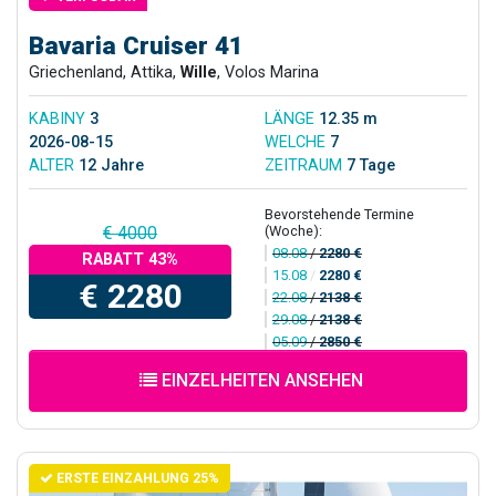
Bavaria Cruiser 41
Griechenland, Attika,
Wille
, Volos Marina
KABINY
3
LÄNGE
12.35 m
2026-08-15
WELCHE
7
ALTER
12 Jahre
ZEITRAUM
7 Tage
Bevorstehende Termine
(Woche):
€ 4000
08.08
/
2280 €
RABATT 43%
15.08
/
2280 €
€ 2280
22.08
/
2138 €
29.08
/
2138 €
05.09
/
2850 €
EINZELHEITEN ANSEHEN
ERSTE EINZAHLUNG 25%