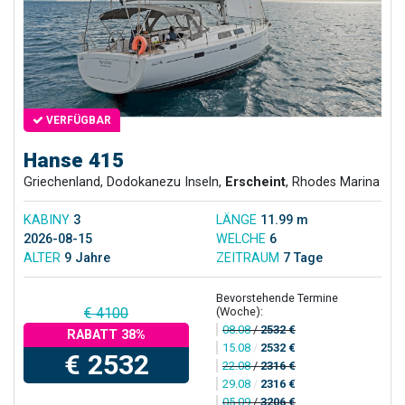
VERFÜGBAR
Hanse 415
Griechenland, Dodokanezu Inseln,
Erscheint
, Rhodes Marina
KABINY
3
LÄNGE
11.99 m
2026-08-15
WELCHE
6
ALTER
9 Jahre
ZEITRAUM
7 Tage
Bevorstehende Termine
(Woche):
€ 4100
08.08
/
2532 €
RABATT 38%
15.08
/
2532 €
€ 2532
22.08
/
2316 €
29.08
/
2316 €
05.09
/
3206 €