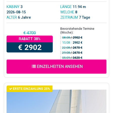
KABINY
3
LÄNGE
11.94 m
2026-08-15
WELCHE
8
ALTER
6 Jahre
ZEITRAUM
7 Tage
Bevorstehende Termine
(Woche):
€ 4700
08.08
/
2902 €
RABATT 38%
15.08
/
2902 €
€ 2902
22.08
/
2470 €
29.08
/
2470 €
05.09
/
3420 €
EINZELHEITEN ANSEHEN
ERSTE EINZAHLUNG 25%