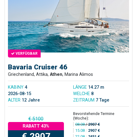
VERFÜGBAR
Bavaria Cruiser 46
Griechenland, Attika,
Athen
, Marina Alimos
KABINY
4
LÄNGE
14.27 m
2026-08-15
WELCHE
8
ALTER
12 Jahre
ZEITRAUM
7 Tage
Bevorstehende Termine
(Woche):
€ 5100
08.08
/
2907 €
RABATT 43%
15.08
/
2907 €
€ 2907
22.08
/
2451 €