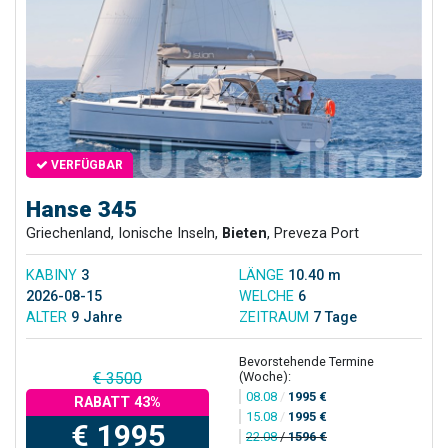
VERFÜGBAR
Hanse 345
Griechenland, Ionische Inseln,
Bieten
, Preveza Port
KABINY
3
LÄNGE
10.40 m
2026-08-15
WELCHE
6
ALTER
9 Jahre
ZEITRAUM
7 Tage
Bevorstehende Termine
(Woche):
€ 3500
08.08
/
1995 €
RABATT 43%
15.08
/
1995 €
€ 1995
22.08
/
1596 €