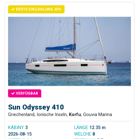
ERSTE EINZAHLUNG 30%
VERFÜGBAR
Sun Odyssey 410
Griechenland, Ionische Inseln,
Korfu
, Gouvia Marina
KABINY
3
LÄNGE
12.35 m
2026-08-15
WELCHE
8