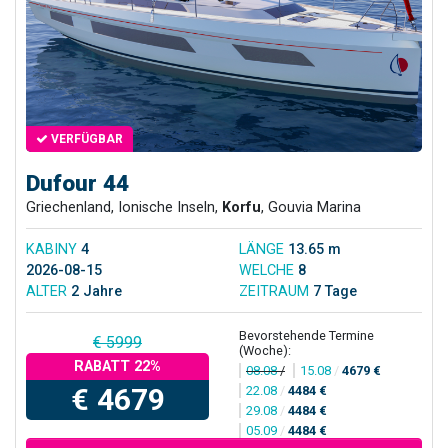
VERFÜGBAR
Dufour 44
Griechenland, Ionische Inseln,
Korfu
, Gouvia Marina
KABINY
4
LÄNGE
13.65 m
2026-08-15
WELCHE
8
ALTER
2 Jahre
ZEITRAUM
7 Tage
Bevorstehende Termine
€ 5999
(Woche):
RABATT 22%
08.08
/
15.08
/
4679 €
€ 4679
22.08
/
4484 €
29.08
/
4484 €
05.09
/
4484 €