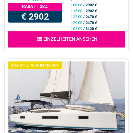
08.08
/
2902 €
RABATT 38%
15.08
/
2902 €
€ 2902
22.08
/
2470 €
29.08
/
2470 €
05.09
/
3420 €
EINZELHEITEN ANSEHEN
ERSTE EINZAHLUNG 25%