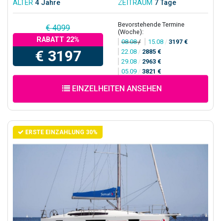
ALTER
4 Jahre
ZEITRAUM
7 Tage
Bevorstehende Termine
€ 4099
(Woche):
RABATT 22%
08.08
/
15.08
/
3197 €
€ 3197
22.08
/
2885 €
29.08
/
2963 €
05.09
/
3821 €
EINZELHEITEN ANSEHEN
ERSTE EINZAHLUNG 30%