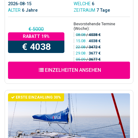
2026-08-15
WELCHE
6
ALTER
6 Jahre
ZEITRAUM
7 Tage
Bevorstehende Termine
(Woche):
€ 5000
08.08
/
4038 €
RABATT 19%
15.08
/
4038 €
€ 4038
22.08
/
3472 €
29.08
/
3677 €
05.09
/
3677 €
EINZELHEITEN ANSEHEN
ERSTE EINZAHLUNG 30%