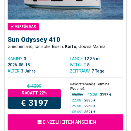
VERFÜGBAR
Sun Odyssey 410
Griechenland, Ionische Inseln,
Korfu
, Gouvia Marina
KABINY
3
LÄNGE
12.35 m
2026-08-15
WELCHE
8
ALTER
3 Jahre
ZEITRAUM
7 Tage
Bevorstehende Termine
€ 4099
(Woche):
RABATT 22%
08.08
/
15.08
/
3197 €
€ 3197
22.08
/
2885 €
29.08
/
2963 €
05.09
/
3821 €
EINZELHEITEN ANSEHEN