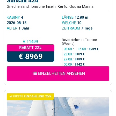
Sunsail 424
Griechenland, Ionische Inseln,
Korfu
, Gouvia Marina
KABINY
4
LÄNGE
12.80 m
2026-08-15
WELCHE
10
ALTER
1 Jahr
ZEITRAUM
7 Tage
Bevorstehende Termine
€ 11499
(Woche):
RABATT 22%
08.08
/
15.08
/
8969 €
€ 8969
22.08
/
8189 €
29.08
/
8189 €
05.09
/
8942 €
EINZELHEITEN ANSEHEN
ERSTE EINZAHLUNG 25%