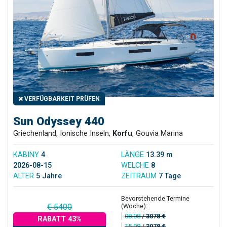
VERFÜGBARKEIT PRÜFEN
Sun Odyssey 440
Griechenland, Ionische Inseln,
Korfu
, Gouvia Marina
KABINY
4
LÄNGE
13.39 m
2026-08-15
WELCHE
8
ALTER
5 Jahre
ZEITRAUM
7 Tage
Bevorstehende Termine
(Woche):
€ 5400
08.08
/
3078 €
RABATT 43%
15.08
/
3078 €