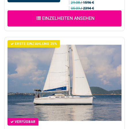
29.08
/
1596 €
05.09
/
2394 €
EINZELHEITEN ANSEHEN
ERSTE EINZAHLUNG 25%
VERFÜGBAR