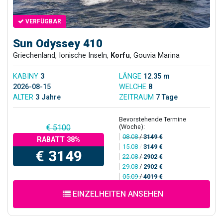
VERFÜGBAR
Sun Odyssey 410
Griechenland, Ionische Inseln,
Korfu
, Gouvia Marina
KABINY
3
LÄNGE
12.35 m
2026-08-15
WELCHE
8
ALTER
3 Jahre
ZEITRAUM
7 Tage
Bevorstehende Termine
(Woche):
€ 5100
08.08
/
3149 €
RABATT 38%
15.08
/
3149 €
€ 3149
22.08
/
2902 €
29.08
/
2902 €
05.09
/
4019 €
EINZELHEITEN ANSEHEN