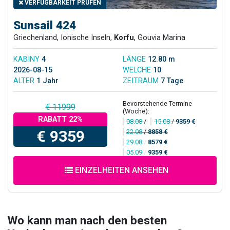
VERFÜGBARKEIT PRÜFEN
Sunsail 424
Griechenland, Ionische Inseln,
Korfu
, Gouvia Marina
KABINY
4
LÄNGE
12.80 m
2026-08-15
WELCHE
10
ALTER
1 Jahr
ZEITRAUM
7 Tage
Bevorstehende Termine
€ 11999
(Woche):
RABATT 22%
08.08
/
15.08
/
9359 €
€ 9359
22.08
/
8858 €
29.08
/
8579 €
05.09
/
9359 €
EINZELHEITEN ANSEHEN
Wo kann man nach den besten