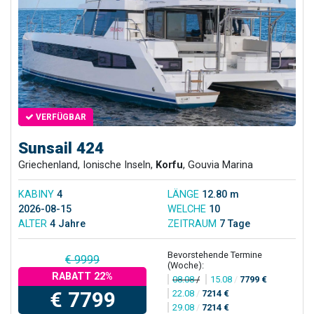
VERFÜGBAR
Sunsail 424
Griechenland, Ionische Inseln,
Korfu
, Gouvia Marina
KABINY
4
LÄNGE
12.80 m
2026-08-15
WELCHE
10
ALTER
4 Jahre
ZEITRAUM
7 Tage
Bevorstehende Termine
€ 9999
(Woche):
RABATT 22%
08.08
/
15.08
/
7799 €
€ 7799
22.08
/
7214 €
29.08
/
7214 €