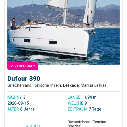
VERFÜGBAR
Dufour 390
Griechenland, Ionische Inseln,
Lefkada
, Marina Lefkas
KABINY
3
LÄNGE
11.94 m
2026-08-15
WELCHE
8
ALTER
6 Jahre
ZEITRAUM
7 Tage
Bevorstehende Termine
(Woche):
€ 4700