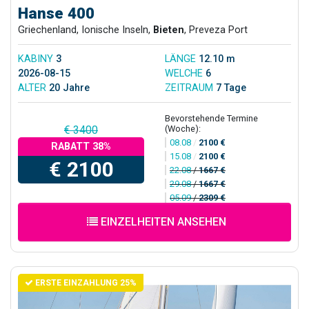
Hanse 400
Griechenland, Ionische Inseln,
Bieten
, Preveza Port
KABINY
3
LÄNGE
12.10 m
2026-08-15
WELCHE
6
ALTER
20 Jahre
ZEITRAUM
7 Tage
Bevorstehende Termine
(Woche):
€ 3400
08.08
/
2100 €
RABATT 38%
15.08
/
2100 €
€ 2100
22.08
/
1667 €
29.08
/
1667 €
05.09
/
2309 €
EINZELHEITEN ANSEHEN
ERSTE EINZAHLUNG 25%