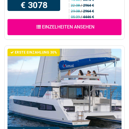
€ 3078
22.08
/
2964 €
29.08
/
2964 €
05.09
/
4446 €
EINZELHEITEN ANSEHEN
ERSTE EINZAHLUNG 30%