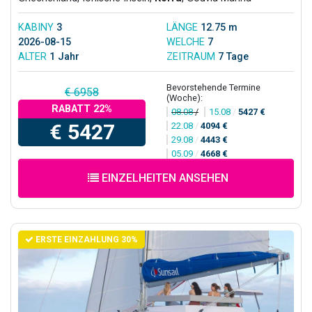
KABINY
3
LÄNGE
12.75 m
2026-08-15
WELCHE
7
ALTER
1 Jahr
ZEITRAUM
7 Tage
Bevorstehende Termine
€ 6958
(Woche):
RABATT 22%
08.08
/
15.08
/
5427 €
€ 5427
22.08
/
4094 €
29.08
/
4443 €
05.09
/
4668 €
EINZELHEITEN ANSEHEN
ERSTE EINZAHLUNG 30%