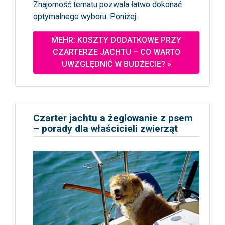
Znajomość tematu pozwala łatwo dokonać
optymalnego wyboru. Poniżej...
MEHR: KOSZTY DODATKOWE PRZY
CZARTERZE JACHTU – CO WARTO
UWZGLĘDNIĆ W BUDŻECIE? »
Czarter jachtu a żeglowanie z psem
– porady dla właścicieli zwierząt