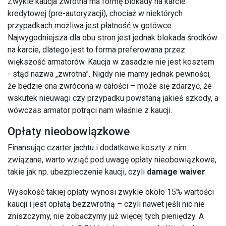
Zwykle kaucja zwrotna ma formę blokady na karcie
kredytowej (pre-autoryzacji), chociaż w niektórych
przypadkach możliwa jest płatność w gotówce.
Najwygodniejsza dla obu stron jest jednak blokada środków
na karcie, dlatego jest to forma preferowana przez
większość armatorów. Kaucja w zasadzie nie jest kosztem
- stąd nazwa „zwrotna”. Nigdy nie mamy jednak pewności,
że będzie ona zwrócona w całości – może się zdarzyć, że
wskutek nieuwagi czy przypadku powstaną jakieś szkody, a
wówczas armator potrąci nam właśnie z kaucji.
Opłaty nieobowiązkowe
Finansując czarter jachtu i dodatkowe koszty z nim
związane, warto wziąć pod uwagę opłaty nieobowiązkowe,
takie jak np. ubezpieczenie kaucji, czyli
damage waiver
.
Wysokość takiej opłaty wynosi zwykle około 15% wartości
kaucji i jest opłatą bezzwrotną – czyli nawet jeśli nic nie
zniszczymy, nie zobaczymy już więcej tych pieniędzy. A